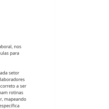
boral, nos 
ulas para 
ada setor 
laboradores 
orreto a ser 
am rotinas 
tor, mapeando 
specífica 