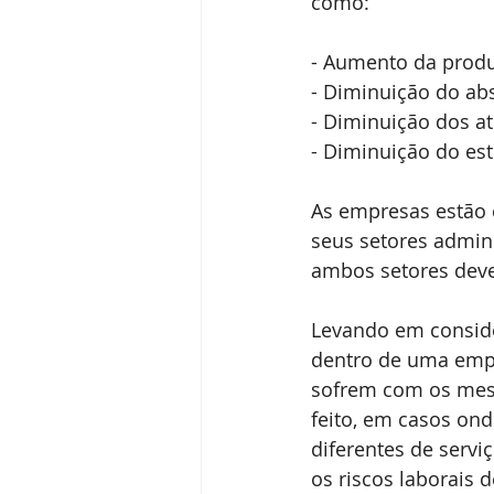
como: 
- Aumento da produ
- Diminuição do ab
- Diminuição dos a
- Diminuição do est
As empresas estão 
seus setores admini
ambos setores dev
Levando em consider
dentro de uma empr
sofrem com os mesm
feito, em casos o
diferentes de servi
os riscos laborais 