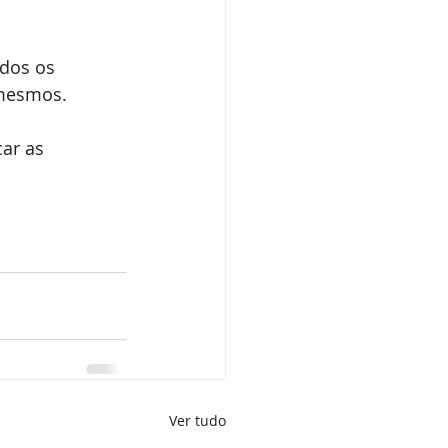
dos os 
 mesmos.
ar as 
Ver tudo